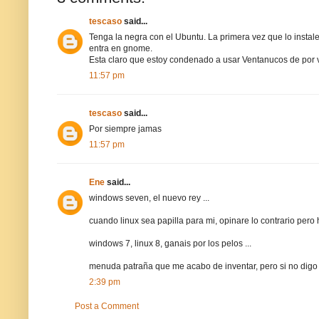
tescaso
said...
Tenga la negra con el Ubuntu. La primera vez que lo instale 
entra en gnome.
Esta claro que estoy condenado a usar Ventanucos de por 
11:57 pm
tescaso
said...
Por siempre jamas
11:57 pm
Ene
said...
windows seven, el nuevo rey ...
cuando linux sea papilla para mi, opinare lo contrario pero h
windows 7, linux 8, ganais por los pelos ...
menuda patraña que me acabo de inventar, pero si no digo a
2:39 pm
Post a Comment