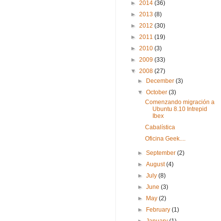
►
2014
(36)
►
2013
(8)
►
2012
(30)
►
2011
(19)
►
2010
(3)
►
2009
(33)
▼
2008
(27)
►
December
(3)
▼
October
(3)
Comenzando migración a
Ubuntu 8.10 Intrepid
Ibex
Cabalística
Oficina Geek....
►
September
(2)
►
August
(4)
►
July
(8)
►
June
(3)
►
May
(2)
►
February
(1)
►
January
(1)