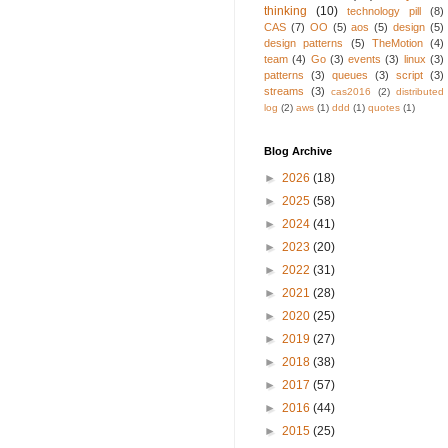
thinking
(10)
technology pill
(8)
CAS
(7)
OO
(5)
aos
(5)
design
(5)
design patterns
(5)
TheMotion
(4)
team
(4)
Go
(3)
events
(3)
linux
(3)
patterns
(3)
queues
(3)
script
(3)
streams
(3)
cas2016
(2)
distributed
log
(2)
aws
(1)
ddd
(1)
quotes
(1)
Blog Archive
►
2026
(18)
►
2025
(58)
►
2024
(41)
►
2023
(20)
►
2022
(31)
►
2021
(28)
►
2020
(25)
►
2019
(27)
►
2018
(38)
►
2017
(57)
►
2016
(44)
►
2015
(25)