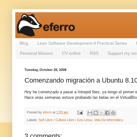
Blog
Lean Software Development A Practical Series
Personal Mission
CV online
RSS
Support my wo
Tuesday, October 28, 2008
Comenzando migración a Ubuntu 8.10 
Hoy he comenzado a pasar a Intrepid Ibex, ya tengo el primer 
Hace unas semanas estuve probando las betas en el VirtualBox
Posted by
eferro
at
1:03 am
Labels:
Soft Libre / Cultura Libre / Gnu Linux
,
Vida De informático
3 comments: