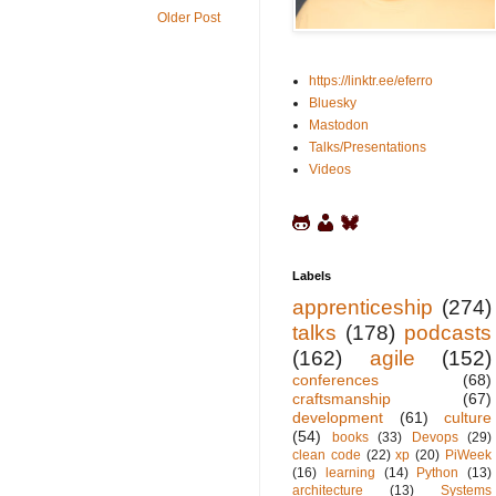
Older Post
https://linktr.ee/eferro
Bluesky
Mastodon
Talks/Presentations
Videos
Labels
apprenticeship
(274)
talks
(178)
podcasts
(162)
agile
(152)
conferences
(68)
craftsmanship
(67)
development
(61)
culture
(54)
books
(33)
Devops
(29)
clean code
(22)
xp
(20)
PiWeek
(16)
learning
(14)
Python
(13)
architecture
(13)
Systems