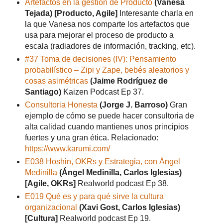
Artefactos en la gestión de Producto
(Vanesa
Tejada)
[Producto, Agile]
Interesante charla en
la que Vanesa nos comparte los artefactos que
usa para mejorar el proceso de producto a
escala (radiadores de información, tracking, etc).
#37 Toma de decisiones (IV): Pensamiento
probabilístico – Zipi y Zape, bebés aleatorios y
cosas asimétricas
(Jaime Rodríguez de
Santiago)
Kaizen Podcast Ep 37.
Consultoria Honesta
(Jorge J. Barroso)
Gran
ejemplo de cómo se puede hacer consultoria de
alta calidad cuando mantienes unos principios
fuertes y una gran ética. Relacionado:
https://www.karumi.com/
E038 Hoshin, OKRs y Estrategia, con Ángel
Medinilla
(Ángel Medinilla, Carlos Iglesias)
[Agile, OKRs]
Realworld podcast Ep 38.
E019 Qué es y para qué sirve la cultura
organizacional
(Xavi Gost, Carlos Iglesias)
[Cultura]
Realworld podcast Ep 19.