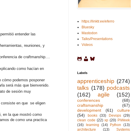
https://linktr.ee/eferro
Bluesky
Mastodon
permitió entender las
Talks/Presentations
Videos
herramientas, reuniones, y
nferencia de craftmanship....
explicando como hacían en
Labels
s de cómo podemos posponer
apprenticeship
(274)
arla será más que bienvenido.
talks
(178)
podcasts
mato de sesión muy
(162)
agile
(152)
conferences
(68)
, consiste en que se eligen
craftsmanship
(67)
development
(61)
culture
vi, en la que mostró como
(54)
books
(33)
Devops
(29)
damos de como una practica
clean code
(22)
xp
(20)
PiWeek
(16)
learning
(14)
Python
(13)
architecture
(13)
Systems