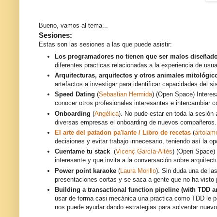
Bueno, vamos al tema...
Sesiones:
Estas son las sesiones a las que puede asistir:
Los programadores no tienen que ser malos diseñador
diferentes practicas relacionadas a la experiencia de usua
Arquitecturas, arquitectos y otros animales mitológic
artefactos a investigar para identificar capacidades del 
Speed Dating
(
Sebastian Hermida
) (Open Space) Interes
conocer otros profesionales interesantes e intercambiar 
Onboarding
(
Angélica
). No pude estar en toda la sesió
diversas empresas el onboarding de nuevos compañeros..
El arte del patadon pa'lante / Libro de recetas
(
artolam
decisiones y evitar trabajo innecesario, teniendo así la 
Cuentame tu stack
(
Vicenç García-Altés
) (Open Space) 
interesante y que invita a la conversación sobre arquitect
Power point karaoke
(
Laura Morillo
). Sin duda una de la
presentaciones cortas y se saca a gente que no ha visto
Building a transactional function pipeline (with TDD an
usar de forma casi mecánica una practica como TDD le p
nos puede ayudar dando estrategias para solventar nuevo