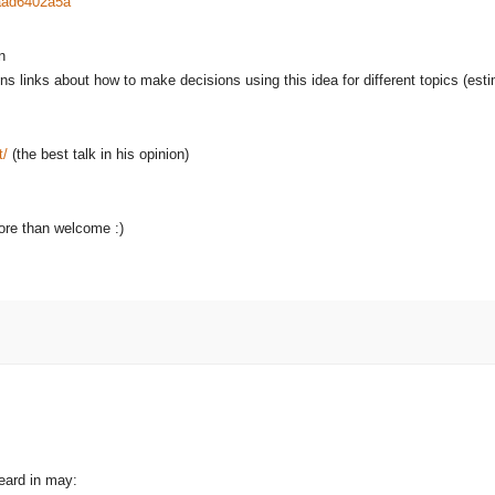
9aad6402a5a
n
s links about how to make decisions using this idea for different topics (es
t/
(the best talk in his opinion)
ore than welcome :)
eard in may: