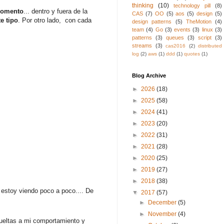
thinking
(10)
technology pill
(8)
momento
... dentro y fuera de la
CAS
(7)
OO
(5)
aos
(5)
design
(5)
e tipo
. Por otro lado, con cada
design patterns
(5)
TheMotion
(4)
team
(4)
Go
(3)
events
(3)
linux
(3)
patterns
(3)
queues
(3)
script
(3)
streams
(3)
cas2016
(2)
distributed
log
(2)
aws
(1)
ddd
(1)
quotes
(1)
Blog Archive
►
2026
(18)
►
2025
(58)
►
2024
(41)
►
2023
(20)
►
2022
(31)
►
2021
(28)
►
2020
(25)
►
2019
(27)
►
2018
(38)
 estoy viendo poco a poco.... De
▼
2017
(57)
►
December
(5)
►
November
(4)
vueltas a mi comportamiento y