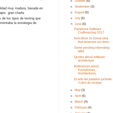
►
October
(6)
►
September
(3)
ilidad muy madura, basada en
►
August
(6)
ajes. gran charla.
►
July
(6)
 de los tipos de testing que
omentaba la estrategia de
▼
June
(6)
Pamplona Software
Craftmanship 2017
Kent Beck 3x (Great idea
that deserves our time)
Some pending interesting
talks
Quotes about software
architecture
References about
Evolutionary
Architectures
El arte del patadon pa'lante
/ Libro de recetas
►
May
(3)
►
April
(6)
►
March
(4)
►
February
(4)