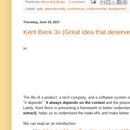
Posted by
eferro
at
6:46 pm
1 comment:
Labels:
agile
,
apprenticeship
,
conferences
,
craftsmanship
,
development
Thursday, June 15, 2017
Kent Beck 3x (Great idea that deserve
￼
The life of a product, a tech company, and a software system i
"it depends".
It always depends on the context
and the phase
Lately, Kent Beck is presenting a framework to better understan
extract)
, helps us to understand the trade-offs and make better
We can read as an introduction: