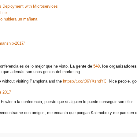
us Deployment with Microservices
Life
o hubiera un mañana
smanship-2017/
onferencia es de lo mejor que he visto.
La gente de
540
, los organizadore
no que además son unos genios del marketing.
 without visiting Pamplona and the
https://t.co/t06YXzhdYC
. Nice people, g
de 2017
owler a la conferencia, puesto que si alguien lo puede conseguir son ellos..
 reencontrarme con amigos, me encanta que pongan Kalimotxo y me parecen 