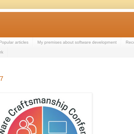
Popular articles
My premises about software development
Rec
rk
17