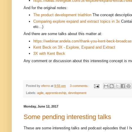
https://ideas.riverglide.com/3x-explore-expand-extract-b
And for the original notes:
The product development triathlon
The concept descriptio
Comparing explore expand and extract topics in 3x
Contain
etc...)
And there are some talks about this matter at:
https://webinar.andela.com/thank-you-kent-beck-broadcas
Kent Beck on 3X - Explore, Expand and Extract
3X with Kent Beck
Any comment or discussion about this interesting concept is m
Posted by
eferro
at
9:55 pm
3 comments:
Labels:
agile
,
apprenticeship
,
development
Monday, June 12, 2017
Some pending interesting talks
These are some interesting talks and podcast episodes that I h