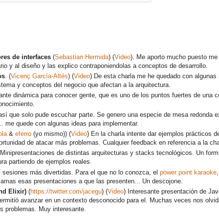
es de interfaces
(
Sebastian Hermida
) (
Video
). Me aporto mucho puesto me 
rio y al diseño y las explico contraponiendolas a conceptos de desarrollo.
os
. (
Vicenç García-Altés
) (
Video
) De esta charla me he quedado con algunas 
sistema y conceptos del negocio que afectan a la arquitectura.
ante dinámica para conocer gente, que es uno de los puntos fuertes de una co
conocimiento.
n así que solo pude escuchar parte. Se genero una especie de mesa redonda 
. me quede con algunas ideas para implementar.
ola
&
eferro
(yo mismo)) (
Video
) En la charla intente dar ejemplos práctico
oportunidad de atacar más problemas. Cualquier feedback en referencia a la ch
Minipresentaciones de distintas arquitecturas y stacks tecnológicos. Un for
ura partiendo de ejemplos reales.
s sesiones más divertidas. Para el que no lo conozca, el
power point karaoke
 jamas esas presentaciones a que las presenten... Un descojone.
d Elixir)
(
https://twitter.com/jacegu
) (
Video
) Interesante presentación de Ja
ermitió avanzar en un contexto desconocido para el. Muchas veces nos olvi
s problemas. Muy interesante.