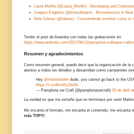
Laura Morillo (@Laura_Morillo) - Developing and Contino
Joaquín Engelmo (@kinisoftware) - Microservices in Real 
Rafa Gómez (@rafaoe) - Consumiendo eventos como si n
Tenéis el post de Autentia con todas las grabaciones en:
https://www.autentia.com/2017/06/13/pamplona-software-craft
Resumen y agradecimientos
Como resumen general, puedo decir que la organización de la c
atentos a todos los detalles y desarrollan como campeones si
Hey
@martinfowler
dude, you cannot go back to the USA
https://t.co/MvdSy3io0A
— Pamplona sw Craft (@pamplonaswcraft)
26 de abril 
La verdad es que me extraño que no terminase por venir Martin F
Me encanta el formato, me encanta el contenido, me encanta
más TOP!!!