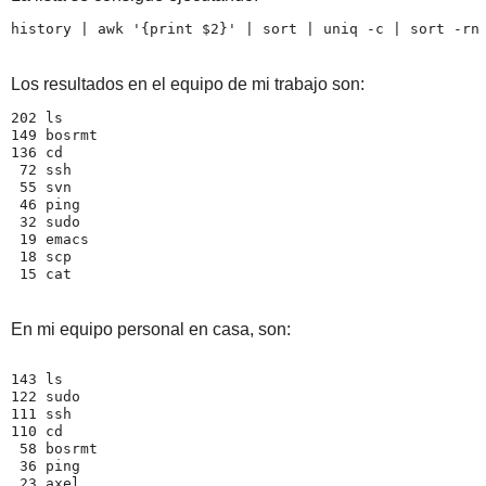
history | awk '{print $2}' | sort | uniq -c | sort -rn
Los resultados en el equipo de mi trabajo son:
202 ls
149 bosrmt
136 cd
 72 ssh
 55 svn
 46 ping
 32 sudo
 19 emacs
 18 scp
 15 cat
En mi equipo personal en casa, son:
143 ls
122 sudo
111 ssh
110 cd
 58 bosrmt
 36 ping
 23 axel