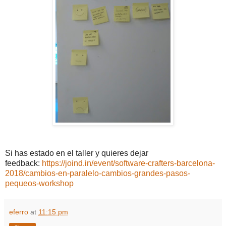
Si has estado en el taller y quieres dejar
feedback:
https://joind.in/event/software-crafters-barcelona-
2018/cambios-en-paralelo-cambios-grandes-pasos-
pequeos-workshop
eferro
at
11:15 pm